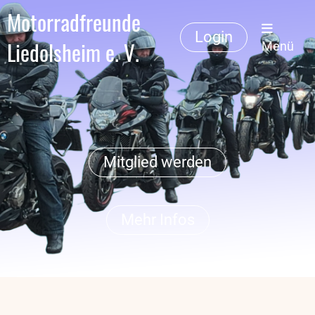
Motorradfreunde
Login
Liedolsheim e. V.
Menü
Mitglied werden
Mehr Infos