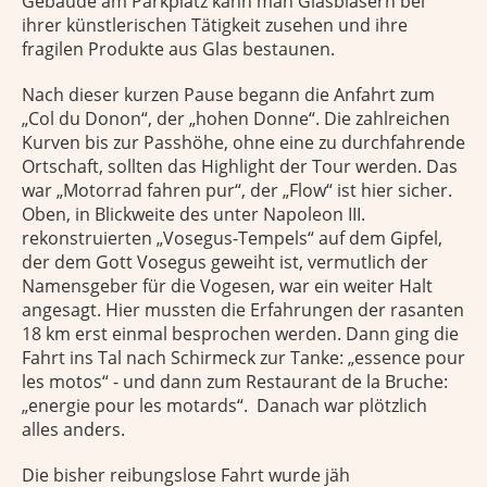
Gebäude am Parkplatz kann man Glasbläsern bei
ihrer künstlerischen Tätigkeit zusehen und ihre
fragilen Produkte aus Glas bestaunen.
Nach dieser kurzen Pause begann die Anfahrt zum
„Col du Donon“, der „hohen Donne“. Die zahlreichen
Kurven bis zur Passhöhe, ohne eine zu durchfahrende
Ortschaft, sollten das Highlight der Tour werden. Das
war „Motorrad fahren pur“, der „Flow“ ist hier sicher.
Oben, in Blickweite des unter Napoleon III.
rekonstruierten „Vosegus-Tempels“ auf dem Gipfel,
der dem Gott Vosegus geweiht ist, vermutlich der
Namensgeber für die Vogesen, war ein weiter Halt
angesagt. Hier mussten die Erfahrungen der rasanten
18 km erst einmal besprochen werden. Dann ging die
Fahrt ins Tal nach Schirmeck zur Tanke: „essence pour
les motos“ - und dann zum Restaurant de la Bruche:
„energie pour les motards“. Danach war plötzlich
alles anders.
Die bisher reibungslose Fahrt wurde jäh